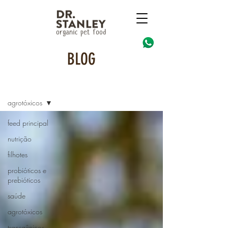
BLOG
blog
agrotóxicos
feed principal
nutrição
filhotes
probióticos e
prebióticos
saúde
agrotóxicos
transgênicos