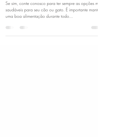
Ligia Rocha
3 de jan. de 2021
2 min de leitura
E aí? Suas resoluções de Ano Novo incluem
melhorar a alimentação do seu pet?
Se sim, conte conosco para ter sempre as opções mais
saudáveis para seu cão ou gato. É importante manter
uma boa alimentação durante todo...